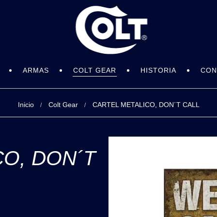
ARMAS
COLT GEAR
HISTORIA
CON
Inicio
Colt Gear
CARTEL METALICO, DON´T CALL
/
/
CO, DON´T